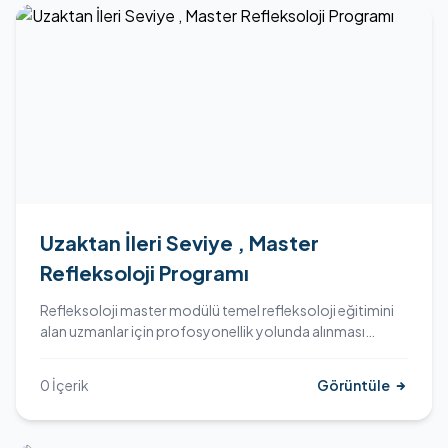
Uzaktan İleri Seviye , Master
Refleksoloji Programı
Refleksoloji master modülü temel refleksoloji eğitimini
alan uzmanlar için profosyonellik yolunda alınması
zorunlu olan bir eğitim programıdır. Program workshop
ve süpervizyon uygulama programları ile güçlendirilmiş
0 İçerik
Görüntüle
bir uzmanlık programıdır.