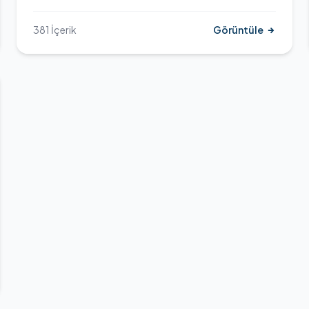
381 İçerik
Görüntüle