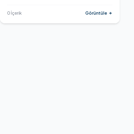
parasempatik refleksoloji sistem kuramı ve yirmi yıllık
mesleki bilgi ve tecrübelerinin aktarıldığı bu uzaktan
0 İçerik
Görüntüle
eğitim programları 18 yıldır Halil Tabur hocamız
tarafından yeni kuşaklara aktarılmaktadır.