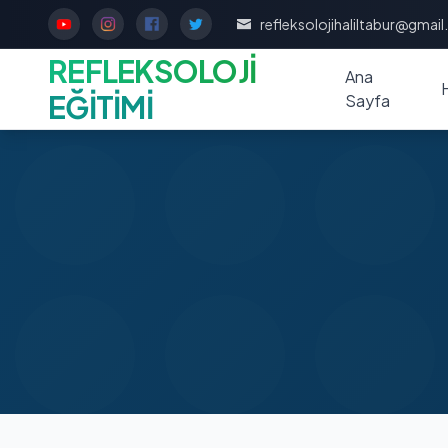
refleksolojihaliltabur@gmai
REFLEKSOLOJİ
Ana
EĞİTİMİ
Sayfa