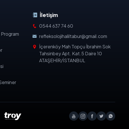
İletişim
0544 637 74 60
i Program
refleksolojihaliltabur@gmail.com
İçerenköy Mah Topçu İbrahim Sok
er
Tahsinbey Apt. Kat.5 Daire 10
ATAŞEHİR/İSTANBUL
si
 Seminer