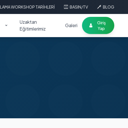
LAMA WORKSHOP TARİHLERİ
BASIN/TV
BLOG
Uzaktan
Giriş
Galeri
Eğitimlerimiz
Yap