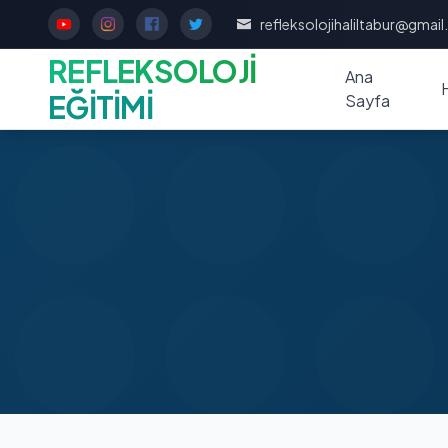
refleksolojihaliltabur@gmai
REFLEKSOLOJİ
Ana
EĞİTİMİ
Sayfa