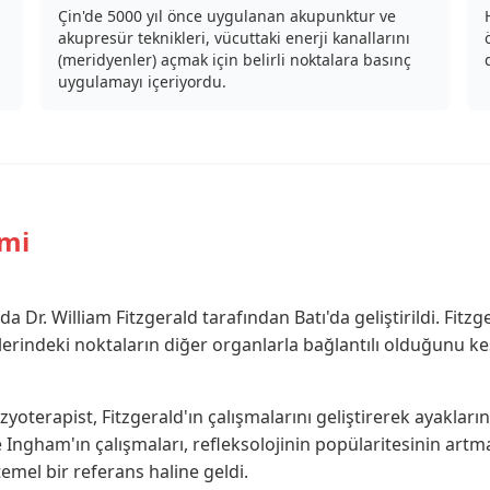
Çin'de 5000 yıl önce uygulanan akupunktur ve
akupresür teknikleri, vücuttaki enerji kanallarını
(meridyenler) açmak için belirli noktalara basınç
uygulamayı içeriyordu.
imi
da Dr. William Fitzgerald tarafından Batı'da geliştirildi. Fitz
rindeki noktaların diğer organlarla bağlantılı olduğunu keş
oterapist, Fitzgerald'ın çalışmalarını geliştirerek ayakların 
ice Ingham'ın çalışmaları, refleksolojinin popülaritesinin ar
emel bir referans haline geldi.