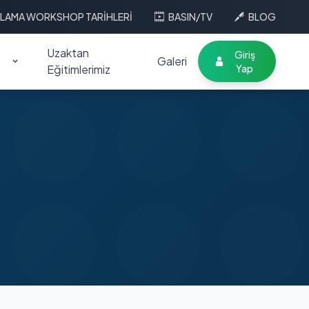
LAMA WORKSHOP TARİHLERİ
BASIN/TV
BLOG
Uzaktan
Giriş
Galeri
Eğitimlerimiz
Yap