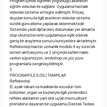
Program içinde eğitimin yoğunluğu asenkron
eğitim videoları ile sağlanır. Uygulama hastalık
videoları sisteme entegre edilmiştir. İhtiyaç
duyulan konu ile ilgili asenkron videolar sisteme
sürekli güncelleme yapılarak eklenmektedir.
Sistemde yazılı dijital ders dokumaları yer almakta
olup okuma becerisi uygulamaya eşlik ederek
geniş bir araştırma sonucu kursiyerlere aktarılmıştır.
Refleksoloji master uzmanlık modülü 4 ay sürecek
sistem aktivasyonu ve 2 yıl içinde katılım hakkı
verilen süpervizyon, workshop ve yüz yüze
programlarla zenginleştirilmiştir.
3
PROGRAM İLE İLGİLİ TANIMLAR
Refleksoloji
El, ayak tabanı ve kulaklarda vücudun tüm
bölümleri, organ ve bezleriyle ilgili yönlendirici
refleks alanlarının yani sinir uçları mevcudiyeti
prensibine dayanan bir uygulama (Destek Tedavi,