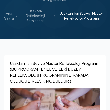
Uzaktan
Ana
Uzaktan İleri Seviye , Master
/
Refleksoloji
/
Sayfa
Refleksoloji Programı
Seminerleri
Uzaktan İleri Seviye Master Refleksoloji Programı
(BU PROGRAM TEMEL VE İLERİ DÜZEY
REFLEKSOLOJİ PROGRAMININ BİRARADA
OLDUĞU BİRLEŞİK MODÜLDÜR.)