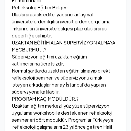
Formatındadır.
Refleksoloji Eğitim Belgesi.
Uluslararası akredite yabancı anlaşmalı
üniversitelerden ilgili üniversitlerden sorgulama
imkanı olan üniversite balgesi plup uluslararası
geçerliliğe sahiptir.
UZAKTAN EĞİTİM ALAN SÜPERVİZYON ALMAYA
MECBURMU ...?
Süpervizyon eğitimi uzaktan eğitim
katılımcılarına ücretsizdir.
Normal şartlarda uzaktan eğitim almayıp direkt
refleksoloji semineri ve süpervizyonu almak
isteyen arkadaşlar her ay İstanbul'da yapılan
süpervzyona katılabilir.
PROGRAM KAÇ MODÜLDÜR.?
Uzaktan eğitim merkezli yüz yüze süpervizyon
uygulama workshop ile desteklenen refleksoloji
seminerleri dört moduldür. Programlar Türkiyeye
refleksoloji çalışmalarını 23 yıl önce getiren Halil