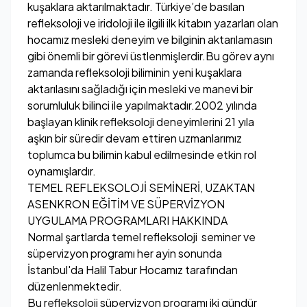
kuşaklara aktarılmaktadır. Türkiye’de basılan
refleksoloji ve iridoloji ile ilgili ilk kitabın yazarları olan
hocamız mesleki deneyim ve bilginin aktarılamasın
gibi önemli bir görevi üstlenmişlerdir.Bu görev aynı
zamanda refleksoloji biliminin yeni kuşaklara
aktarılasını sağladığı için mesleki ve manevi bir
sorumluluk bilinci ile yapılmaktadır.2002 yılında
başlayan klinik refleksoloji deneyimlerini 21 yıla
aşkın bir süredir devam ettiren uzmanlarımız
toplumca bu bilimin kabul edilmesinde etkin rol
oynamışlardır.
TEMEL REFLEKSOLOJİ SEMİNERİ, UZAKTAN
ASENKRON EĞİTİM VE SÜPERVİZYON
UYGULAMA PROGRAMLARI HAKKINDA
Normal şartlarda temel refleksoloji seminer ve
süpervizyon programı her ayin sonunda
İstanbul'da Halil Tabur Hocamız tarafından
düzenlenmektedir.
Bu refleksoloji süpervizyon programı iki gündür