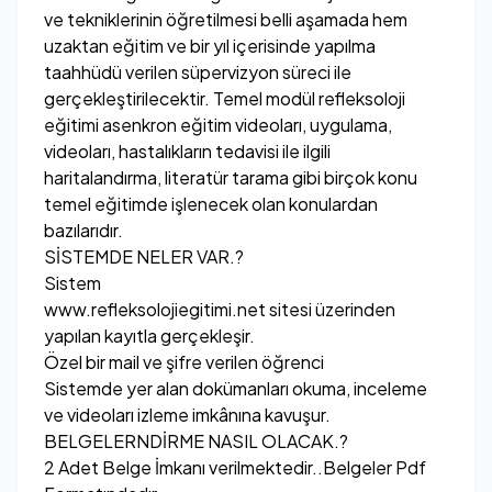
ve tekniklerinin öğretilmesi belli aşamada hem
uzaktan eğitim ve bir yıl içerisinde yapılma
taahhüdü verilen süpervizyon süreci ile
gerçekleştirilecektir. Temel modül refleksoloji
eğitimi asenkron eğitim videoları, uygulama,
videoları, hastalıkların tedavisi ile ilgili
haritalandırma, literatür tarama gibi birçok konu
temel eğitimde işlenecek olan konulardan
bazılarıdır.
SİSTEMDE NELER VAR.?
Sistem
www.refleksolojiegitimi.net
sitesi üzerinden
yapılan kayıtla gerçekleşir.
Özel bir mail ve şifre verilen öğrenci
Sistemde yer alan dokümanları okuma, inceleme
ve videoları izleme imkânına kavuşur.
BELGELERNDİRME NASIL OLACAK.?
2 Adet Belge İmkanı verilmektedir..Belgeler Pdf