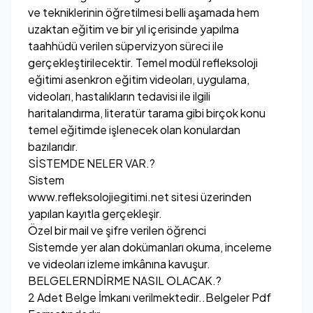
ve tekniklerinin öğretilmesi belli aşamada hem
uzaktan eğitim ve bir yıl içerisinde yapılma
taahhüdü verilen süpervizyon süreci ile
gerçekleştirilecektir. Temel modül refleksoloji
eğitimi asenkron eğitim videoları, uygulama,
videoları, hastalıkların tedavisi ile ilgili
haritalandırma, literatür tarama gibi birçok konu
temel eğitimde işlenecek olan konulardan
bazılarıdır.
SİSTEMDE NELER VAR.?
Sistem
www.refleksolojiegitimi.net
sitesi üzerinden
yapılan kayıtla gerçekleşir.
Özel bir mail ve şifre verilen öğrenci
Sistemde yer alan dokümanları okuma, inceleme
ve videoları izleme imkânına kavuşur.
BELGELERNDİRME NASIL OLACAK.?
2 Adet Belge İmkanı verilmektedir..Belgeler Pdf