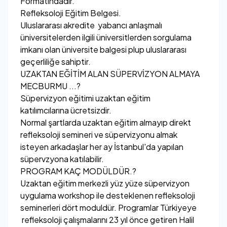
Formatındadır.
Refleksoloji Eğitim Belgesi.
Uluslararası akredite yabancı anlaşmalı
üniversitelerden ilgili üniversitlerden sorgulama
imkanı olan üniversite balgesi plup uluslararası
geçerliliğe sahiptir.
UZAKTAN EĞİTİM ALAN SÜPERVİZYON ALMAYA
MECBURMU ...?
Süpervizyon eğitimi uzaktan eğitim
katılımcılarına ücretsizdir.
Normal şartlarda uzaktan eğitim almayıp direkt
refleksoloji semineri ve süpervizyonu almak
isteyen arkadaşlar her ay İstanbul'da yapılan
süpervzyona katılabilir.
PROGRAM KAÇ MODÜLDÜR.?
Uzaktan eğitim merkezli yüz yüze süpervizyon
uygulama workshop ile desteklenen refleksoloji
seminerleri dört moduldür. Programlar Türkiyeye
refleksoloji çalışmalarını 23 yıl önce getiren Halil