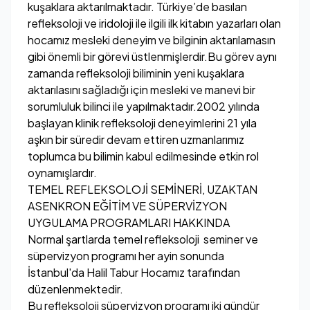
kuşaklara aktarılmaktadır. Türkiye’de basılan
refleksoloji ve iridoloji ile ilgili ilk kitabın yazarları olan
hocamız mesleki deneyim ve bilginin aktarılamasın
gibi önemli bir görevi üstlenmişlerdir.Bu görev aynı
zamanda refleksoloji biliminin yeni kuşaklara
aktarılasını sağladığı için mesleki ve manevi bir
sorumluluk bilinci ile yapılmaktadır.2002 yılında
başlayan klinik refleksoloji deneyimlerini 21 yıla
aşkın bir süredir devam ettiren uzmanlarımız
toplumca bu bilimin kabul edilmesinde etkin rol
oynamışlardır.
TEMEL REFLEKSOLOJİ SEMİNERİ, UZAKTAN
ASENKRON EĞİTİM VE SÜPERVİZYON
UYGULAMA PROGRAMLARI HAKKINDA
Normal şartlarda temel refleksoloji seminer ve
süpervizyon programı her ayin sonunda
İstanbul'da Halil Tabur Hocamız tarafından
düzenlenmektedir.
Bu refleksoloji süpervizyon programı iki gündür